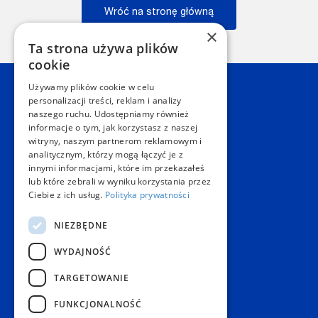
Wróć na stronę główną
×
Wstecz
Ta strona używa plików
cookie
Używamy plików cookie w celu
Kontakt
personalizacji treści, reklam i analizy
naszego ruchu. Udostępniamy również
informacje o tym, jak korzystasz z naszej
Dział Obsługi Klienta Warszawa
witryny, naszym partnerom reklamowym i
Czynne: NON-STOP
analitycznym, którzy mogą łączyć je z
Telefon:
+48 22 628 62 52
innymi informacjami, które im przekazałeś
E-mail:
kontakt@copygeneral.pl
lub które zebrali w wyniku korzystania przez
Punkty
Ciebie z ich usług.
Polityka prywatności
Aleje Jerozolimskie 93
NIEZBĘDNE
02-001 Warszawa
Czynne:
WYDAJNOŚĆ
Pon. - Sob.: 08:00 - 20:00
Niedz.: nieczynne
TARGETOWANIE
Popularne produkty
FUNKCJONALNOŚĆ