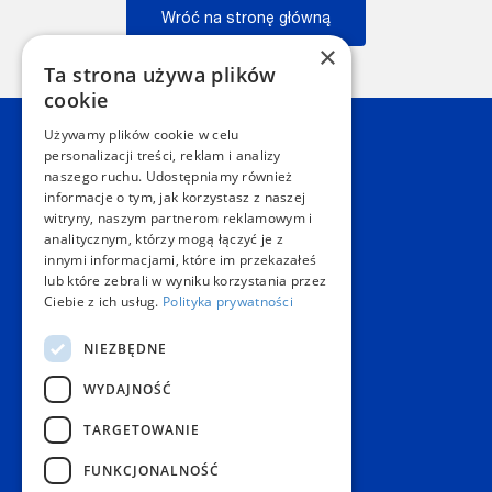
Wróć na stronę główną
×
Wstecz
Ta strona używa plików
cookie
Używamy plików cookie w celu
Kontakt
personalizacji treści, reklam i analizy
naszego ruchu. Udostępniamy również
informacje o tym, jak korzystasz z naszej
Dział Obsługi Klienta Warszawa
witryny, naszym partnerom reklamowym i
Czynne: NON-STOP
analitycznym, którzy mogą łączyć je z
Telefon:
+48 22 628 62 52
innymi informacjami, które im przekazałeś
E-mail:
kontakt@copygeneral.pl
lub które zebrali w wyniku korzystania przez
Punkty
Ciebie z ich usług.
Polityka prywatności
Aleje Jerozolimskie 93
NIEZBĘDNE
02-001 Warszawa
Czynne:
WYDAJNOŚĆ
Pon. - Sob.: 08:00 - 20:00
Niedz.: nieczynne
TARGETOWANIE
Popularne produkty
FUNKCJONALNOŚĆ