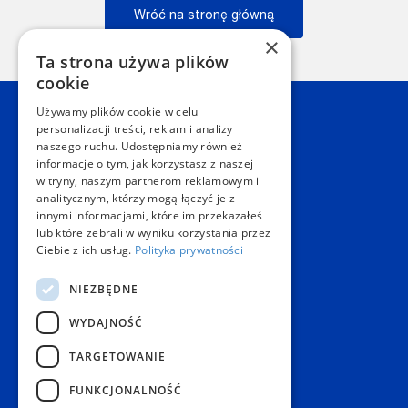
Wróć na stronę główną
×
Wstecz
Ta strona używa plików
cookie
Używamy plików cookie w celu
Kontakt
personalizacji treści, reklam i analizy
naszego ruchu. Udostępniamy również
informacje o tym, jak korzystasz z naszej
Dział Obsługi Klienta Warszawa
witryny, naszym partnerom reklamowym i
Czynne: NON-STOP
analitycznym, którzy mogą łączyć je z
Telefon:
+48 22 628 62 52
innymi informacjami, które im przekazałeś
E-mail:
kontakt@copygeneral.pl
lub które zebrali w wyniku korzystania przez
Punkty
Ciebie z ich usług.
Polityka prywatności
Aleje Jerozolimskie 93
NIEZBĘDNE
02-001 Warszawa
Czynne:
WYDAJNOŚĆ
Pon. - Sob.: 08:00 - 20:00
Niedz.: nieczynne
TARGETOWANIE
Popularne produkty
FUNKCJONALNOŚĆ