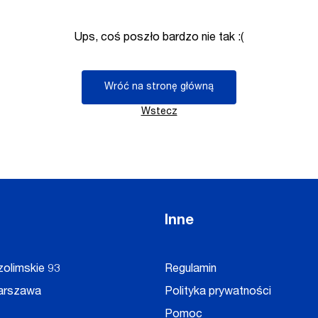
Ups, coś poszło bardzo nie tak :(
Wróć na stronę główną
Wstecz
Inne
zolimskie 93
Regulamin
arszawa
Polityka prywatności
Pomoc