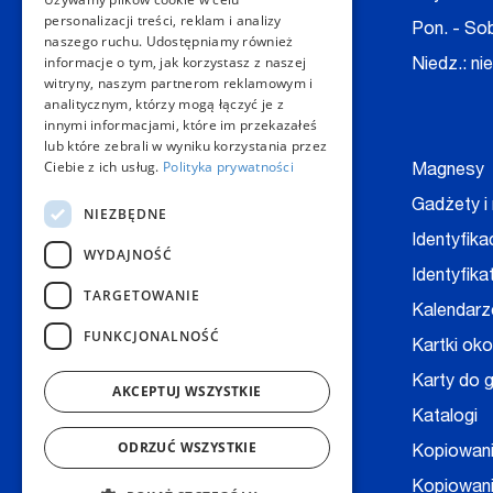
personalizacji treści, reklam i analizy
E-mail:
kontakt@copygeneral.pl
Pon. - Sob
naszego ruchu. Udostępniamy również
informacje o tym, jak korzystasz z naszej
Niedz.: ni
witryny, naszym partnerom reklamowym i
Nasze produkty
analitycznym, którzy mogą łączyć je z
innymi informacjami, które im przekazałeś
lub które zebrali w wyniku korzystania przez
Ciebie z ich usług.
Polityka prywatności
Backlight
Magnesy
Bilety, wejściówki
Gadżety i
NIEZBĘDNE
Baner
Identyfika
WYDAJNOŚĆ
Bloczki, notesy
Identyfika
TARGETOWANIE
Digitalizacja dokumentów
Kalendarz
FUNKCJONALNOŚĆ
Broszury
Kartki ok
Druk książek
Karty do g
AKCEPTUJ WSZYSTKIE
Druk na folii
Katalogi
ODRZUĆ WSZYSTKIE
Druk na kopertach
Kopiowan
Druk techniczny - CAD
Kopiowani