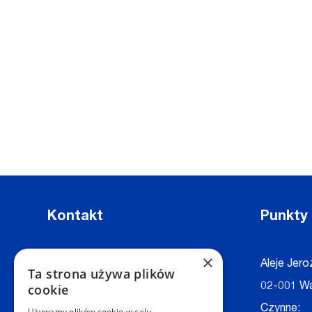
Kontakt
Punkty
×
Dział Obsługi Klienta Warszawa
Aleje Jero
Ta strona używa plików
Czynne: NON-STOP
02-001 W
cookie
Telefon:
+48 22 628 62 52
Czynne:
Używamy plików cookie w celu