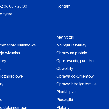
.: 08:00 - 20:00
Kontakt
eczynne
Metryczki
 materiały reklamowe
Naklejki i etykiety
cja wizualna
Obrazy na płótnie
tory
Opakowania, pudełka
e
Obwoluty
olicznościowe
Oprawa dokumentów
ry
Oprawy introligatorskie
Pianki i pvc
ie
Pieczątki
e dokumentacji
Plakaty