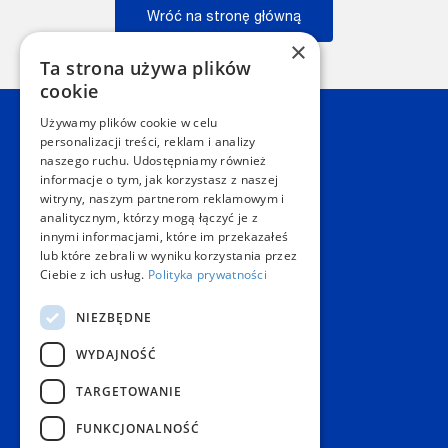
Wróć na stronę główną
×
Wstecz
Ta strona używa plików
cookie
Używamy plików cookie w celu
Kontakt
personalizacji treści, reklam i analizy
naszego ruchu. Udostępniamy również
informacje o tym, jak korzystasz z naszej
Dział Obsługi Klienta Warszawa
witryny, naszym partnerom reklamowym i
Czynne: NON-STOP
analitycznym, którzy mogą łączyć je z
Telefon:
+48 22 628 62 52
innymi informacjami, które im przekazałeś
E-mail:
kontakt@copygeneral.pl
lub które zebrali w wyniku korzystania przez
Punkty
Ciebie z ich usług.
Polityka prywatności
Aleje Jerozolimskie 93
NIEZBĘDNE
02-001 Warszawa
Czynne:
WYDAJNOŚĆ
Pon. - Sob.: 08:00 - 20:00
Niedz.: nieczynne
TARGETOWANIE
Popularne produkty
FUNKCJONALNOŚĆ