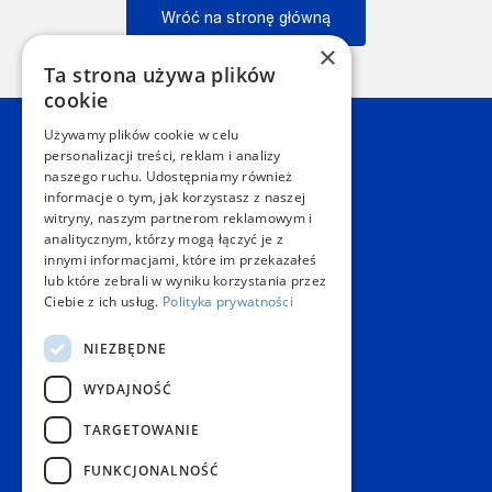
Wróć na stronę główną
×
Wstecz
Ta strona używa plików
cookie
Używamy plików cookie w celu
Kontakt
personalizacji treści, reklam i analizy
naszego ruchu. Udostępniamy również
informacje o tym, jak korzystasz z naszej
Dział Obsługi Klienta Warszawa
witryny, naszym partnerom reklamowym i
Czynne: NON-STOP
analitycznym, którzy mogą łączyć je z
Telefon:
+48 22 628 62 52
innymi informacjami, które im przekazałeś
E-mail:
kontakt@copygeneral.pl
lub które zebrali w wyniku korzystania przez
Punkty
Ciebie z ich usług.
Polityka prywatności
Aleje Jerozolimskie 93
NIEZBĘDNE
02-001 Warszawa
Czynne:
WYDAJNOŚĆ
Pon. - Sob.: 08:00 - 20:00
Niedz.: nieczynne
TARGETOWANIE
Popularne produkty
FUNKCJONALNOŚĆ