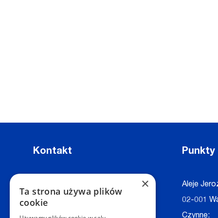
Kontakt
Punkty
×
Dział Obsługi Klienta Warszawa
Aleje Jero
Ta strona używa plików
Czynne: NON-STOP
02-001 W
cookie
Telefon:
+48 22 628 62 52
Czynne:
Używamy plików cookie w celu