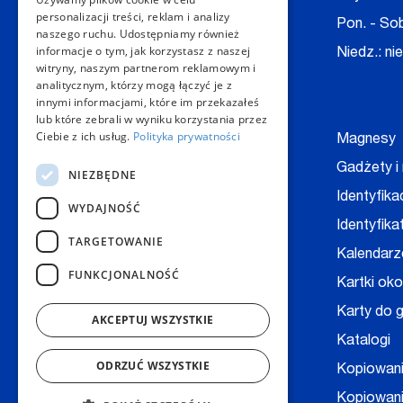
personalizacji treści, reklam i analizy
E-mail:
kontakt@copygeneral.pl
Pon. - Sob
naszego ruchu. Udostępniamy również
informacje o tym, jak korzystasz z naszej
Niedz.: ni
witryny, naszym partnerom reklamowym i
Nasze produkty
analitycznym, którzy mogą łączyć je z
innymi informacjami, które im przekazałeś
lub które zebrali w wyniku korzystania przez
Ciebie z ich usług.
Polityka prywatności
Backlight
Magnesy
Bilety, wejściówki
Gadżety i
NIEZBĘDNE
Baner
Identyfika
WYDAJNOŚĆ
Bloczki, notesy
Identyfika
TARGETOWANIE
Digitalizacja dokumentów
Kalendarz
FUNKCJONALNOŚĆ
Broszury
Kartki ok
Druk książek
Karty do g
AKCEPTUJ WSZYSTKIE
Druk na folii
Katalogi
ODRZUĆ WSZYSTKIE
Druk na kopertach
Kopiowan
Druk techniczny - CAD
Kopiowani