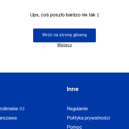
Ups, coś poszło bardzo nie tak :(
Wróć na stronę główną
Wstecz
Inne
zolimskie 93
Regulamin
arszawa
Polityka prywatności
Pomoc