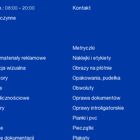
.: 08:00 - 20:00
Kontakt
eczynne
Metryczki
 materiały reklamowe
Naklejki i etykiety
cja wizualna
Obrazy na płótnie
tory
Opakowania, pudełka
e
Obwoluty
olicznościowe
Oprawa dokumentów
ry
Oprawy introligatorskie
Pianki i pvc
ie
Pieczątki
e dokumentacji
Plakaty