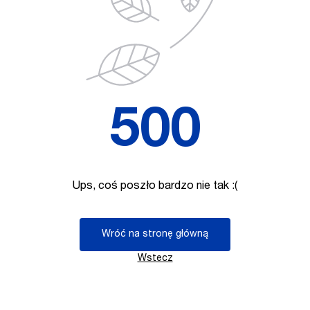
500
Ups, coś poszło bardzo nie tak :(
Wróć na stronę główną
Wstecz