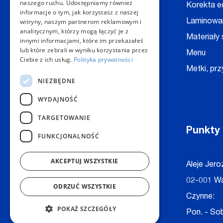
naszego ruchu. Udostępniamy również
Druk A4, A3
Korekta e
informacje o tym, jak korzystasz z naszej
witryny, naszym partnerom reklamowym i
Dyplomy
Laminowa
analitycznym, którzy mogą łączyć je z
Foldery
Materiały
innymi informacjami, które im przekazałeś
lub które zebrali w wyniku korzystania przez
Fotoplakaty
Menu
Ciebie z ich usług.
Polityka prywatności
Fotoksiążki
Metki, prz
NIEZBĘDNE
WYDAJNOŚĆ
TARGETOWANIE
Kontakt
Punkty
FUNKCJONALNOŚĆ
AKCEPTUJ WSZYSTKIE
Dział Obsługi Klienta Warszawa
Aleje Jero
Czynne: NON-STOP
02-001 W
ODRZUĆ WSZYSTKIE
Telefon:
+48 22 628 62 52
Czynne:
POKAŻ SZCZEGÓŁY
E-mail:
kontakt@copygeneral.pl
Pon. - Sob