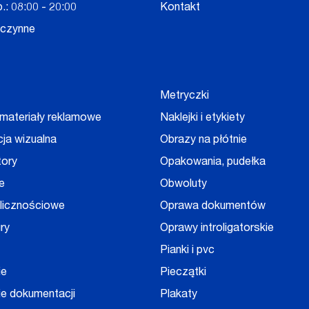
.: 08:00 - 20:00
Kontakt
eczynne
Metryczki
 materiały reklamowe
Naklejki i etykiety
cja wizualna
Obrazy na płótnie
tory
Opakowania, pudełka
e
Obwoluty
olicznościowe
Oprawa dokumentów
ry
Oprawy introligatorskie
Pianki i pvc
ie
Pieczątki
e dokumentacji
Plakaty