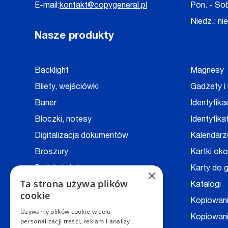
E-mail:
kontakt@copygeneral.pl
Pon. - Sob
Niedz.: ni
Nasze produkty
Backlight
Magnesy
Bilety, wejściówki
Gadżety i
Baner
Identyfika
Bloczki, notesy
Identyfika
Digitalizacja dokumentów
Kalendarz
Broszury
Kartki ok
Druk książek
Karty do g
×
Ta strona używa plików
Druk na folii
Katalogi
cookie
Druk na kopertach
Kopiowan
Używamy plików cookie w celu
Druk techniczny - CAD
Kopiowani
personalizacji treści, reklam i analizy