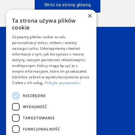
Wróć na stronę główną
×
Wstecz
Ta strona używa plików
cookie
Używamy plików cookie w celu
Kontakt
personalizacji treści, reklam i analizy
naszego ruchu. Udostępniamy również
informacje o tym, jak korzystasz z naszej
Dział Obsługi Klienta Warszawa
witryny, naszym partnerom reklamowym i
Czynne: NON-STOP
analitycznym, którzy mogą łączyć je z
Telefon:
+48 22 628 62 52
innymi informacjami, które im przekazałeś
E-mail:
kontakt@copygeneral.pl
lub które zebrali w wyniku korzystania przez
Punkty
Ciebie z ich usług.
Polityka prywatności
Aleje Jerozolimskie 93
NIEZBĘDNE
02-001 Warszawa
Czynne:
WYDAJNOŚĆ
Pon. - Sob.: 08:00 - 20:00
Niedz.: nieczynne
TARGETOWANIE
Popularne produkty
FUNKCJONALNOŚĆ