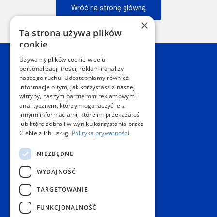
Wróć na stronę główną
×
Wstecz
Ta strona używa plików
cookie
Używamy plików cookie w celu
Kontakt
personalizacji treści, reklam i analizy
naszego ruchu. Udostępniamy również
informacje o tym, jak korzystasz z naszej
Dział Obsługi Klienta Warszawa
witryny, naszym partnerom reklamowym i
Czynne: NON-STOP
analitycznym, którzy mogą łączyć je z
Telefon:
+48 22 628 62 52
innymi informacjami, które im przekazałeś
E-mail:
kontakt@copygeneral.pl
lub które zebrali w wyniku korzystania przez
Punkty
Ciebie z ich usług.
Polityka prywatności
Aleje Jerozolimskie 93
NIEZBĘDNE
02-001 Warszawa
Czynne:
WYDAJNOŚĆ
Pon. - Sob.: 08:00 - 20:00
Niedz.: nieczynne
TARGETOWANIE
Popularne produkty
FUNKCJONALNOŚĆ