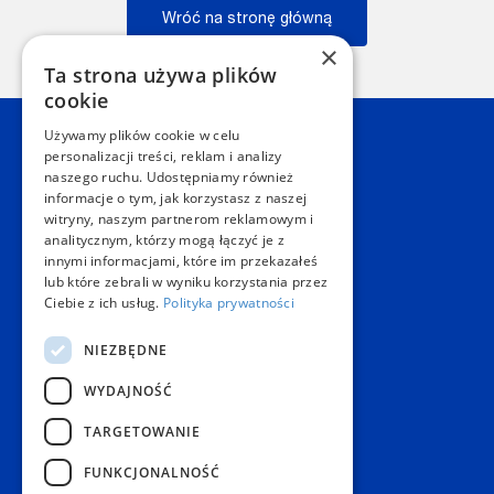
Wróć na stronę główną
×
Wstecz
Ta strona używa plików
cookie
Używamy plików cookie w celu
Kontakt
personalizacji treści, reklam i analizy
naszego ruchu. Udostępniamy również
informacje o tym, jak korzystasz z naszej
Dział Obsługi Klienta Warszawa
witryny, naszym partnerom reklamowym i
Czynne: NON-STOP
analitycznym, którzy mogą łączyć je z
Telefon:
+48 22 628 62 52
innymi informacjami, które im przekazałeś
E-mail:
kontakt@copygeneral.pl
lub które zebrali w wyniku korzystania przez
Punkty
Ciebie z ich usług.
Polityka prywatności
Aleje Jerozolimskie 93
NIEZBĘDNE
02-001 Warszawa
Czynne:
WYDAJNOŚĆ
Pon. - Sob.: 08:00 - 20:00
Niedz.: nieczynne
TARGETOWANIE
Popularne produkty
FUNKCJONALNOŚĆ