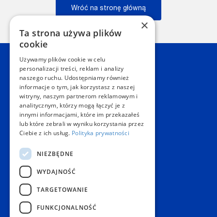
Wróć na stronę główną
×
Wstecz
Ta strona używa plików
cookie
Używamy plików cookie w celu
Kontakt
personalizacji treści, reklam i analizy
naszego ruchu. Udostępniamy również
informacje o tym, jak korzystasz z naszej
Dział Obsługi Klienta Warszawa
witryny, naszym partnerom reklamowym i
Czynne: NON-STOP
analitycznym, którzy mogą łączyć je z
Telefon:
+48 22 628 62 52
innymi informacjami, które im przekazałeś
E-mail:
kontakt@copygeneral.pl
lub które zebrali w wyniku korzystania przez
Punkty
Ciebie z ich usług.
Polityka prywatności
Aleje Jerozolimskie 93
NIEZBĘDNE
02-001 Warszawa
Czynne:
WYDAJNOŚĆ
Pon. - Sob.: 08:00 - 20:00
Niedz.: nieczynne
TARGETOWANIE
Popularne produkty
FUNKCJONALNOŚĆ