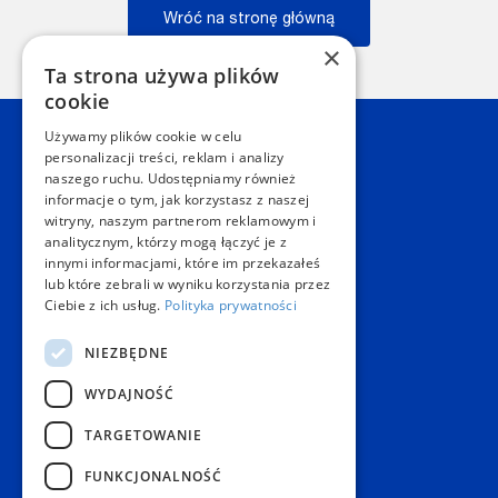
Wróć na stronę główną
×
Wstecz
Ta strona używa plików
cookie
Używamy plików cookie w celu
Kontakt
personalizacji treści, reklam i analizy
naszego ruchu. Udostępniamy również
informacje o tym, jak korzystasz z naszej
Dział Obsługi Klienta Warszawa
witryny, naszym partnerom reklamowym i
Czynne: NON-STOP
analitycznym, którzy mogą łączyć je z
Telefon:
+48 22 628 62 52
innymi informacjami, które im przekazałeś
E-mail:
kontakt@copygeneral.pl
lub które zebrali w wyniku korzystania przez
Punkty
Ciebie z ich usług.
Polityka prywatności
Aleje Jerozolimskie 93
NIEZBĘDNE
02-001 Warszawa
Czynne:
WYDAJNOŚĆ
Pon. - Sob.: 08:00 - 20:00
Niedz.: nieczynne
TARGETOWANIE
Popularne produkty
FUNKCJONALNOŚĆ