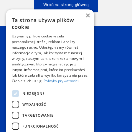
Wróć na stronę główną
×
Wstecz
Ta strona używa plików
cookie
Używamy plików cookie w celu
Kontakt
personalizacji treści, reklam i analizy
naszego ruchu. Udostępniamy również
informacje o tym, jak korzystasz z naszej
Dział Obsługi Klienta Warszawa
witryny, naszym partnerom reklamowym i
Czynne: NON-STOP
analitycznym, którzy mogą łączyć je z
Telefon:
+48 22 628 62 52
innymi informacjami, które im przekazałeś
E-mail:
kontakt@copygeneral.pl
lub które zebrali w wyniku korzystania przez
Punkty
Ciebie z ich usług.
Polityka prywatności
Aleje Jerozolimskie 93
NIEZBĘDNE
02-001 Warszawa
Czynne:
WYDAJNOŚĆ
Pon. - Sob.: 08:00 - 20:00
Niedz.: nieczynne
TARGETOWANIE
Popularne produkty
FUNKCJONALNOŚĆ