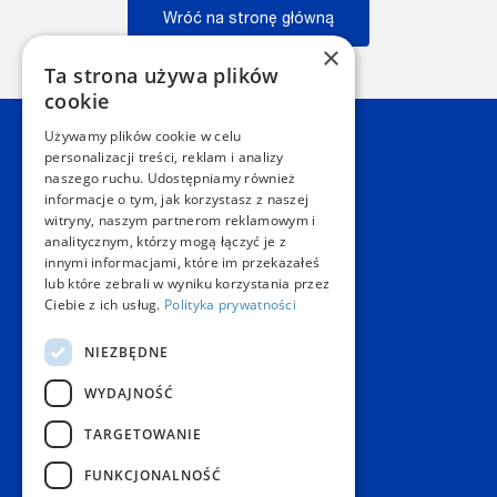
Wróć na stronę główną
×
Wstecz
Ta strona używa plików
cookie
Używamy plików cookie w celu
Kontakt
personalizacji treści, reklam i analizy
naszego ruchu. Udostępniamy również
informacje o tym, jak korzystasz z naszej
Dział Obsługi Klienta Warszawa
witryny, naszym partnerom reklamowym i
Czynne: NON-STOP
analitycznym, którzy mogą łączyć je z
Telefon:
+48 22 628 62 52
innymi informacjami, które im przekazałeś
E-mail:
kontakt@copygeneral.pl
lub które zebrali w wyniku korzystania przez
Punkty
Ciebie z ich usług.
Polityka prywatności
Aleje Jerozolimskie 93
NIEZBĘDNE
02-001 Warszawa
Czynne:
WYDAJNOŚĆ
Pon. - Sob.: 08:00 - 20:00
Niedz.: nieczynne
TARGETOWANIE
Popularne produkty
FUNKCJONALNOŚĆ