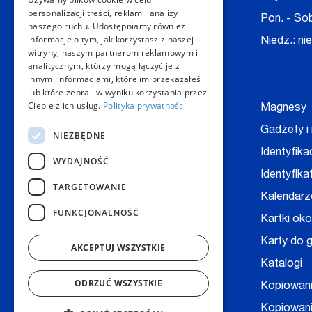
personalizacji treści, reklam i analizy
E-mail:
kontakt@copygeneral.pl
Pon. - Sob
naszego ruchu. Udostępniamy również
informacje o tym, jak korzystasz z naszej
Niedz.: ni
witryny, naszym partnerom reklamowym i
Nasze produkty
analitycznym, którzy mogą łączyć je z
innymi informacjami, które im przekazałeś
lub które zebrali w wyniku korzystania przez
Ciebie z ich usług.
Polityka prywatności
Backlight
Magnesy
Bilety, wejściówki
Gadżety i
NIEZBĘDNE
Baner
Identyfika
WYDAJNOŚĆ
Bloczki, notesy
Identyfika
TARGETOWANIE
Digitalizacja dokumentów
Kalendarz
FUNKCJONALNOŚĆ
Broszury
Kartki ok
Druk książek
Karty do g
AKCEPTUJ WSZYSTKIE
Druk na folii
Katalogi
ODRZUĆ WSZYSTKIE
Druk na kopertach
Kopiowan
Druk techniczny - CAD
Kopiowani