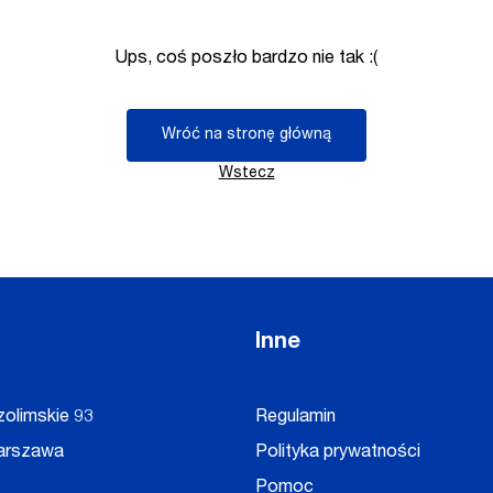
Ups, coś poszło bardzo nie tak :(
Wróć na stronę główną
Wstecz
Inne
zolimskie 93
Regulamin
arszawa
Polityka prywatności
Pomoc