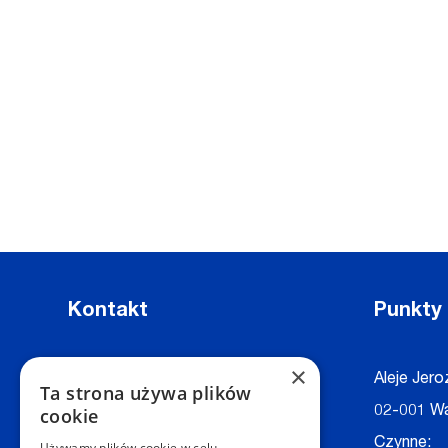
Kontakt
Punkty
×
Dział Obsługi Klienta Warszawa
Aleje Jero
Ta strona używa plików
Czynne: NON-STOP
02-001 W
cookie
Telefon:
+48 22 628 62 52
Czynne:
Używamy plików cookie w celu