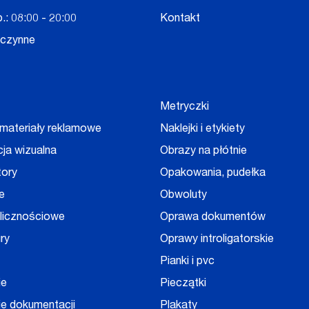
.: 08:00 - 20:00
Kontakt
eczynne
Metryczki
 materiały reklamowe
Naklejki i etykiety
cja wizualna
Obrazy na płótnie
tory
Opakowania, pudełka
e
Obwoluty
olicznościowe
Oprawa dokumentów
ry
Oprawy introligatorskie
Pianki i pvc
ie
Pieczątki
e dokumentacji
Plakaty