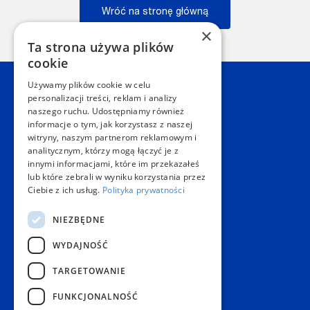
Wróć na stronę główną
×
Wstecz
Ta strona używa plików
cookie
Używamy plików cookie w celu
Kontakt
personalizacji treści, reklam i analizy
naszego ruchu. Udostępniamy również
informacje o tym, jak korzystasz z naszej
Dział Obsługi Klienta Warszawa
witryny, naszym partnerom reklamowym i
Czynne: NON-STOP
analitycznym, którzy mogą łączyć je z
Telefon:
+48 22 628 62 52
innymi informacjami, które im przekazałeś
E-mail:
kontakt@copygeneral.pl
lub które zebrali w wyniku korzystania przez
Punkty
Ciebie z ich usług.
Polityka prywatności
Aleje Jerozolimskie 93
NIEZBĘDNE
02-001 Warszawa
Czynne:
WYDAJNOŚĆ
Pon. - Sob.: 08:00 - 20:00
Niedz.: nieczynne
TARGETOWANIE
Popularne produkty
FUNKCJONALNOŚĆ