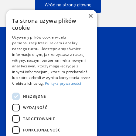
Wróć na stronę główną
×
Wstecz
Ta strona używa plików
cookie
Używamy plików cookie w celu
Kontakt
personalizacji treści, reklam i analizy
naszego ruchu. Udostępniamy również
informacje o tym, jak korzystasz z naszej
Dział Obsługi Klienta Warszawa
witryny, naszym partnerom reklamowym i
Czynne: NON-STOP
analitycznym, którzy mogą łączyć je z
Telefon:
+48 22 628 62 52
innymi informacjami, które im przekazałeś
E-mail:
kontakt@copygeneral.pl
lub które zebrali w wyniku korzystania przez
Punkty
Ciebie z ich usług.
Polityka prywatności
Aleje Jerozolimskie 93
NIEZBĘDNE
02-001 Warszawa
Czynne:
WYDAJNOŚĆ
Pon. - Sob.: 08:00 - 20:00
Niedz.: nieczynne
TARGETOWANIE
Popularne produkty
FUNKCJONALNOŚĆ