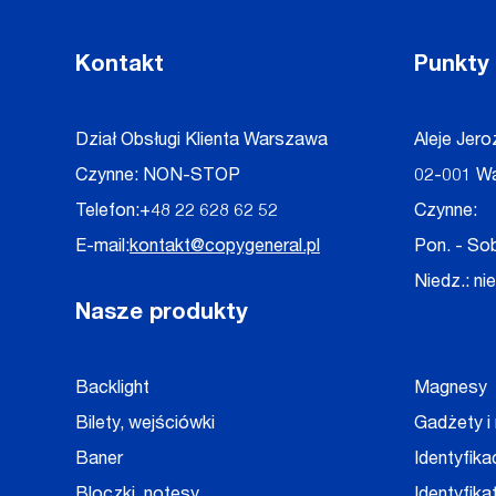
Kontakt
Punkty
Dział Obsługi Klienta Warszawa
Aleje Jero
Czynne: NON-STOP
02-001 W
Telefon:
+48 22 628 62 52
Czynne:
E-mail:
kontakt@copygeneral.pl
Pon. - Sob
Niedz.: ni
Nasze produkty
Backlight
Magnesy
Bilety, wejściówki
Gadżety i
Baner
Identyfika