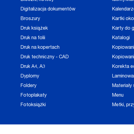
Bloczki, notesy
Identyfika
Digitalizacja dokumentów
Kalendarz
Broszury
Kartki ok
Druk książek
Karty do g
Druk na folii
Katalogi
Druk na kopertach
Kopiowan
Druk techniczny - CAD
Kopiowani
Druk A4, A3
Korekta e
Dyplomy
Laminowa
Foldery
Materiały
Fotoplakaty
Menu
Fotoksiążki
Metki, prz