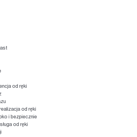
iast
e
ncja od ręki
z
azu
ealizacja od ręki
ko i bezpiecznie
ługa od ręki
i