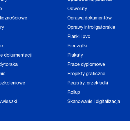
tory
Opakowania, pudełka
e
Obwoluty
olicznościowe
Oprawa dokumentów
ry
Oprawy introligatorskie
Pianki i pvc
ie
Pieczątki
e dokumentacji
Plakaty
dytorska
Prace dyplomowe
nie
Projekty graficzne
 szkoleniowe
Registry, przekładki
Rollup
ywieszki
Skanowanie i digitalizacja