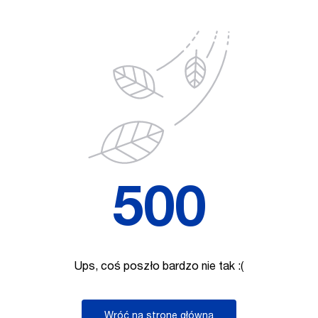
500
Ups, coś poszło bardzo nie tak :(
Wróć na stronę główną