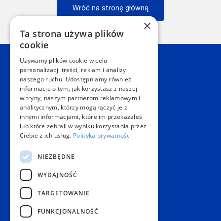
Wróć na stronę główną
×
Wstecz
Ta strona używa plików
cookie
Używamy plików cookie w celu
Kontakt
personalizacji treści, reklam i analizy
naszego ruchu. Udostępniamy również
informacje o tym, jak korzystasz z naszej
Dział Obsługi Klienta Warszawa
witryny, naszym partnerom reklamowym i
Czynne: NON-STOP
analitycznym, którzy mogą łączyć je z
Telefon:
+48 22 628 62 52
innymi informacjami, które im przekazałeś
E-mail:
kontakt@copygeneral.pl
lub które zebrali w wyniku korzystania przez
Punkty
Ciebie z ich usług.
Polityka prywatności
Aleje Jerozolimskie 93
NIEZBĘDNE
02-001 Warszawa
Czynne:
WYDAJNOŚĆ
Pon. - Sob.: 08:00 - 20:00
Niedz.: nieczynne
TARGETOWANIE
Popularne produkty
FUNKCJONALNOŚĆ