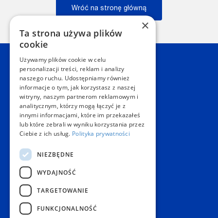
Wróć na stronę główną
×
Wstecz
Ta strona używa plików
cookie
Używamy plików cookie w celu
Kontakt
personalizacji treści, reklam i analizy
naszego ruchu. Udostępniamy również
informacje o tym, jak korzystasz z naszej
Dział Obsługi Klienta Warszawa
witryny, naszym partnerom reklamowym i
Czynne: NON-STOP
analitycznym, którzy mogą łączyć je z
Telefon:
+48 22 628 62 52
innymi informacjami, które im przekazałeś
E-mail:
kontakt@copygeneral.pl
lub które zebrali w wyniku korzystania przez
Punkty
Ciebie z ich usług.
Polityka prywatności
Aleje Jerozolimskie 93
NIEZBĘDNE
02-001 Warszawa
Czynne:
WYDAJNOŚĆ
Pon. - Sob.: 08:00 - 20:00
Niedz.: nieczynne
TARGETOWANIE
Popularne produkty
FUNKCJONALNOŚĆ