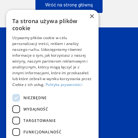
Wróć na stronę główną
×
Wstecz
Ta strona używa plików
cookie
Używamy plików cookie w celu
Kontakt
personalizacji treści, reklam i analizy
naszego ruchu. Udostępniamy również
informacje o tym, jak korzystasz z naszej
Dział Obsługi Klienta Warszawa
witryny, naszym partnerom reklamowym i
Czynne: NON-STOP
analitycznym, którzy mogą łączyć je z
Telefon:
+48 22 628 62 52
innymi informacjami, które im przekazałeś
E-mail:
kontakt@copygeneral.pl
lub które zebrali w wyniku korzystania przez
Punkty
Ciebie z ich usług.
Polityka prywatności
Aleje Jerozolimskie 93
NIEZBĘDNE
02-001 Warszawa
Czynne:
WYDAJNOŚĆ
Pon. - Sob.: 08:00 - 20:00
Niedz.: nieczynne
TARGETOWANIE
Popularne produkty
FUNKCJONALNOŚĆ