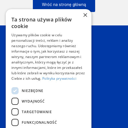
Wróć na stronę główną
×
Wstecz
Ta strona używa plików
cookie
Używamy plików cookie w celu
Kontakt
personalizacji treści, reklam i analizy
naszego ruchu. Udostępniamy również
informacje o tym, jak korzystasz z naszej
Dział Obsługi Klienta Warszawa
witryny, naszym partnerom reklamowym i
Czynne: NON-STOP
analitycznym, którzy mogą łączyć je z
Telefon:
+48 22 628 62 52
innymi informacjami, które im przekazałeś
E-mail:
kontakt@copygeneral.pl
lub które zebrali w wyniku korzystania przez
Punkty
Ciebie z ich usług.
Polityka prywatności
Aleje Jerozolimskie 93
NIEZBĘDNE
02-001 Warszawa
Czynne:
WYDAJNOŚĆ
Pon. - Sob.: 08:00 - 20:00
Niedz.: nieczynne
TARGETOWANIE
Popularne produkty
FUNKCJONALNOŚĆ