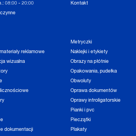
.: 08:00 - 20:00
Kontakt
eczynne
Metryczki
 materiały reklamowe
Naklejki i etykiety
cja wizualna
Obrazy na płótnie
tory
Opakowania, pudełka
e
Obwoluty
olicznościowe
Oprawa dokumentów
ry
Oprawy introligatorskie
Pianki i pvc
ie
Pieczątki
e dokumentacji
Plakaty