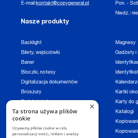
E-mail:
kontakt@copygeneral.pl
Pon. - Sob
Niedz.: ni
Nasze produkty
Backlight
Magnesy
Bilety, wejściówki
Gadżety i
Baner
Identyfika
Bloczki, notesy
Identyfika
Digitalizacja dokumentów
Kalendarz
Broszury
Kartki ok
Druk książek
Karty do g
×
Ta strona używa plików
Druk na folii
Katalogi
cookie
Druk na kopertach
Kopiowan
Używamy plików cookie w celu
Druk techniczny - CAD
Kopiowani
personalizacji treści, reklam i analizy