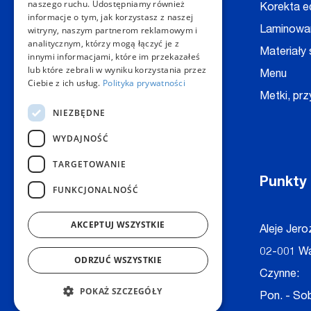
naszego ruchu. Udostępniamy również
Druk A4, A3
Korekta e
informacje o tym, jak korzystasz z naszej
witryny, naszym partnerom reklamowym i
Dyplomy
Laminowa
analitycznym, którzy mogą łączyć je z
Foldery
Materiały
innymi informacjami, które im przekazałeś
lub które zebrali w wyniku korzystania przez
Fotoplakaty
Menu
Ciebie z ich usług.
Polityka prywatności
Fotoksiążki
Metki, prz
NIEZBĘDNE
WYDAJNOŚĆ
TARGETOWANIE
Kontakt
Punkty
FUNKCJONALNOŚĆ
AKCEPTUJ WSZYSTKIE
Dział Obsługi Klienta Warszawa
Aleje Jero
Czynne: NON-STOP
02-001 W
ODRZUĆ WSZYSTKIE
Telefon:
+48 22 628 62 52
Czynne:
POKAŻ SZCZEGÓŁY
E-mail:
kontakt@copygeneral.pl
Pon. - Sob