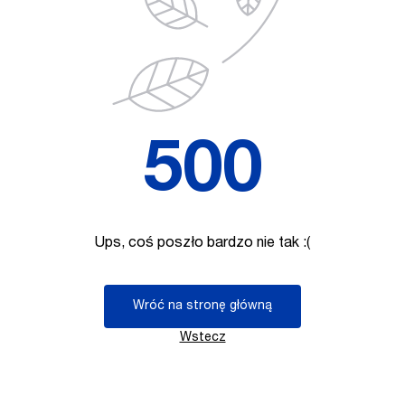
500
Ups, coś poszło bardzo nie tak :(
Wróć na stronę główną
Wstecz