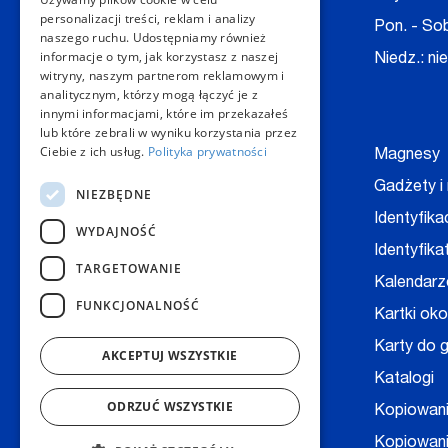
personalizacji treści, reklam i analizy
E-mail:
kontakt@copygeneral.pl
Pon. - Sob
naszego ruchu. Udostępniamy również
informacje o tym, jak korzystasz z naszej
Niedz.: ni
witryny, naszym partnerom reklamowym i
Nasze produkty
analitycznym, którzy mogą łączyć je z
innymi informacjami, które im przekazałeś
lub które zebrali w wyniku korzystania przez
Ciebie z ich usług.
Polityka prywatności
Backlight
Magnesy
Bilety, wejściówki
Gadżety i
NIEZBĘDNE
Baner
Identyfika
WYDAJNOŚĆ
Bloczki, notesy
Identyfika
TARGETOWANIE
Digitalizacja dokumentów
Kalendarz
FUNKCJONALNOŚĆ
Broszury
Kartki ok
Druk książek
Karty do g
AKCEPTUJ WSZYSTKIE
Druk na folii
Katalogi
ODRZUĆ WSZYSTKIE
Druk na kopertach
Kopiowan
Druk techniczny - CAD
Kopiowani