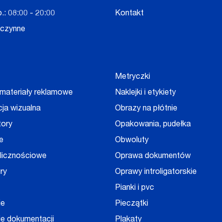
.: 08:00 - 20:00
Kontakt
eczynne
Metryczki
 materiały reklamowe
Naklejki i etykiety
cja wizualna
Obrazy na płótnie
tory
Opakowania, pudełka
e
Obwoluty
olicznościowe
Oprawa dokumentów
ry
Oprawy introligatorskie
Pianki i pvc
ie
Pieczątki
e dokumentacji
Plakaty