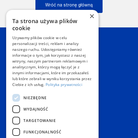
Wróć na stronę główną
×
Wstecz
Ta strona używa plików
cookie
Używamy plików cookie w celu
Kontakt
personalizacji treści, reklam i analizy
naszego ruchu. Udostępniamy również
informacje o tym, jak korzystasz z naszej
Dział Obsługi Klienta Warszawa
witryny, naszym partnerom reklamowym i
Czynne: NON-STOP
analitycznym, którzy mogą łączyć je z
Telefon:
+48 22 628 62 52
innymi informacjami, które im przekazałeś
E-mail:
kontakt@copygeneral.pl
lub które zebrali w wyniku korzystania przez
Punkty
Ciebie z ich usług.
Polityka prywatności
Aleje Jerozolimskie 93
NIEZBĘDNE
02-001 Warszawa
Czynne:
WYDAJNOŚĆ
Pon. - Sob.: 08:00 - 20:00
Niedz.: nieczynne
TARGETOWANIE
Popularne produkty
FUNKCJONALNOŚĆ