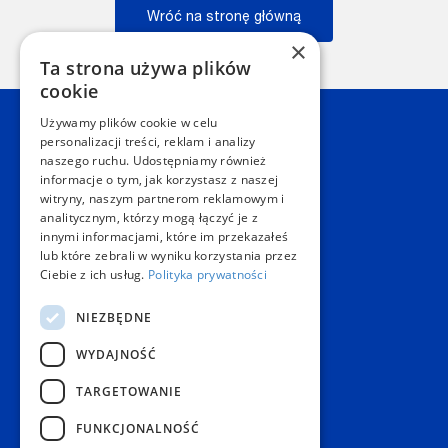
Wróć na stronę główną
×
Wstecz
Ta strona używa plików
cookie
Używamy plików cookie w celu
Kontakt
personalizacji treści, reklam i analizy
naszego ruchu. Udostępniamy również
informacje o tym, jak korzystasz z naszej
Dział Obsługi Klienta Warszawa
witryny, naszym partnerom reklamowym i
Czynne: NON-STOP
analitycznym, którzy mogą łączyć je z
Telefon:
+48 22 628 62 52
innymi informacjami, które im przekazałeś
E-mail:
kontakt@copygeneral.pl
lub które zebrali w wyniku korzystania przez
Punkty
Ciebie z ich usług.
Polityka prywatności
Aleje Jerozolimskie 93
NIEZBĘDNE
02-001 Warszawa
Czynne:
WYDAJNOŚĆ
Pon. - Sob.: 08:00 - 20:00
Niedz.: nieczynne
TARGETOWANIE
Popularne produkty
FUNKCJONALNOŚĆ