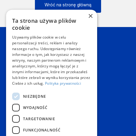
Wróć na stronę główną
×
Wstecz
Ta strona używa plików
cookie
Używamy plików cookie w celu
Kontakt
personalizacji treści, reklam i analizy
naszego ruchu. Udostępniamy również
informacje o tym, jak korzystasz z naszej
Dział Obsługi Klienta Warszawa
witryny, naszym partnerom reklamowym i
Czynne: NON-STOP
analitycznym, którzy mogą łączyć je z
Telefon:
+48 22 628 62 52
innymi informacjami, które im przekazałeś
E-mail:
kontakt@copygeneral.pl
lub które zebrali w wyniku korzystania przez
Punkty
Ciebie z ich usług.
Polityka prywatności
Aleje Jerozolimskie 93
NIEZBĘDNE
02-001 Warszawa
Czynne:
WYDAJNOŚĆ
Pon. - Sob.: 08:00 - 20:00
Niedz.: nieczynne
TARGETOWANIE
Popularne produkty
FUNKCJONALNOŚĆ