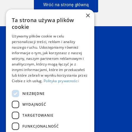
Wróć na stronę główną
×
Wstecz
Ta strona używa plików
cookie
Używamy plików cookie w celu
Kontakt
personalizacji treści, reklam i analizy
naszego ruchu. Udostępniamy również
informacje o tym, jak korzystasz z naszej
Dział Obsługi Klienta Warszawa
witryny, naszym partnerom reklamowym i
Czynne: NON-STOP
analitycznym, którzy mogą łączyć je z
Telefon:
+48 22 628 62 52
innymi informacjami, które im przekazałeś
E-mail:
kontakt@copygeneral.pl
lub które zebrali w wyniku korzystania przez
Punkty
Ciebie z ich usług.
Polityka prywatności
Aleje Jerozolimskie 93
NIEZBĘDNE
02-001 Warszawa
Czynne:
WYDAJNOŚĆ
Pon. - Sob.: 08:00 - 20:00
Niedz.: nieczynne
TARGETOWANIE
Popularne produkty
FUNKCJONALNOŚĆ