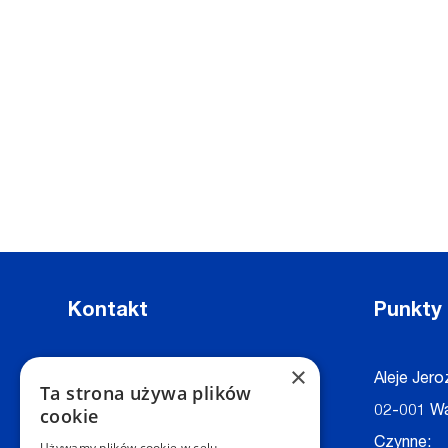
Kontakt
Punkty
×
Dział Obsługi Klienta Warszawa
Aleje Jero
Ta strona używa plików
Czynne: NON-STOP
02-001 W
cookie
Telefon:
+48 22 628 62 52
Czynne:
Używamy plików cookie w celu