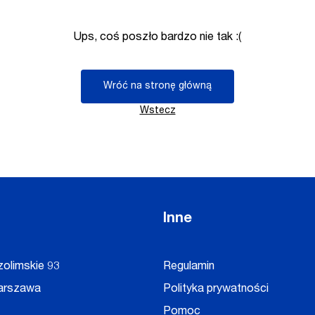
Ups, coś poszło bardzo nie tak :(
Wróć na stronę główną
Wstecz
Inne
zolimskie 93
Regulamin
arszawa
Polityka prywatności
Pomoc