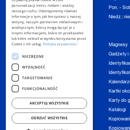
personalizacji treści, reklam i analizy
E-mail:
kontakt@copygeneral.pl
Pon. - Sob
naszego ruchu. Udostępniamy również
informacje o tym, jak korzystasz z naszej
Niedz.: ni
witryny, naszym partnerom reklamowym i
Nasze produkty
analitycznym, którzy mogą łączyć je z
innymi informacjami, które im przekazałeś
lub które zebrali w wyniku korzystania przez
Ciebie z ich usług.
Polityka prywatności
Backlight
Magnesy
Bilety, wejściówki
Gadżety i
NIEZBĘDNE
Baner
Identyfika
WYDAJNOŚĆ
Bloczki, notesy
Identyfika
TARGETOWANIE
Digitalizacja dokumentów
Kalendarz
FUNKCJONALNOŚĆ
Broszury
Kartki ok
Druk książek
Karty do g
AKCEPTUJ WSZYSTKIE
Druk na folii
Katalogi
ODRZUĆ WSZYSTKIE
Druk na kopertach
Kopiowan
Druk techniczny - CAD
Kopiowani