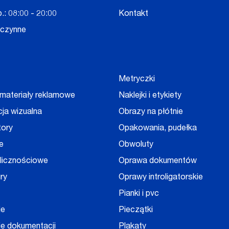
.: 08:00 - 20:00
Kontakt
eczynne
Metryczki
 materiały reklamowe
Naklejki i etykiety
cja wizualna
Obrazy na płótnie
tory
Opakowania, pudełka
e
Obwoluty
olicznościowe
Oprawa dokumentów
ry
Oprawy introligatorskie
Pianki i pvc
ie
Pieczątki
e dokumentacji
Plakaty