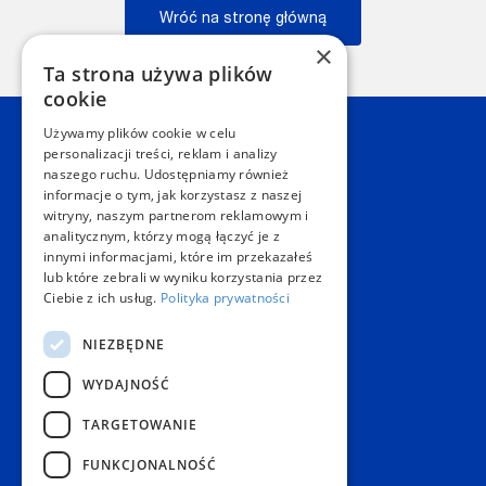
Wróć na stronę główną
×
Wstecz
Ta strona używa plików
cookie
Używamy plików cookie w celu
Kontakt
personalizacji treści, reklam i analizy
naszego ruchu. Udostępniamy również
informacje o tym, jak korzystasz z naszej
Dział Obsługi Klienta Warszawa
witryny, naszym partnerom reklamowym i
Czynne: NON-STOP
analitycznym, którzy mogą łączyć je z
Telefon:
+48 22 628 62 52
innymi informacjami, które im przekazałeś
E-mail:
kontakt@copygeneral.pl
lub które zebrali w wyniku korzystania przez
Punkty
Ciebie z ich usług.
Polityka prywatności
Aleje Jerozolimskie 93
NIEZBĘDNE
02-001 Warszawa
Czynne:
WYDAJNOŚĆ
Pon. - Sob.: 08:00 - 20:00
Niedz.: nieczynne
TARGETOWANIE
Popularne produkty
FUNKCJONALNOŚĆ